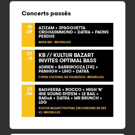
Concerts passés
15
AZIZAM + SPAGGUETTA
.09
ORGHASMMOND + DATRA + PAONS
PERDUS
BUDA BXL - BRUXELLES
07
KB // KULTUR BAZART
.11
INVITES OPTIMAL BASS
ADRIEN + BARBIROOZA (FR) +
PANHIGH + LIHO + DATRA
FOYER CULTUREL DU SOLBOSCH - BRUXELLES
23
BAGHEERA + ROCCO + HIGH 'N'
.06
IRIE SOUND SYSTEM + LE BAIL +
BAÐºA + DATRA + MR BRUNCH +
LDG
KULTUR BAZART FESTIVAL (VELODROME DE SEE
U) - BRUXELLES