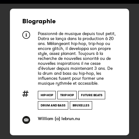
Biographie
Passionné de musique depuis tout petit,
Datra se lança dans la production à 20
ans. Mélangeant hip-hop, trip-hop ou
encore glitch, il developpa son propre
style, assez planant. Toujours à la
recherche de nouvelles sonorité ou de
nouvelles inspirations il ne cesse
d'évoluer depuis maintenant 3 ans. De
la drum and bass au hip-hop, les
influences fusent pour former une
musique rythmée et accessible.
HIP-HOP
TRIP HOP
FUTURE BEATS
DRUM AND BASS
BRUXELLES
William (a) lebrun.nu