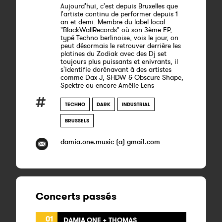
Aujourd'hui, c'est depuis Bruxelles que
l'artiste continu de performer depuis 1
an et demi. Membre du label local
"BlackWallRecords" où son 3ème EP,
typé Techno berlinoise, vois le jour, on
peut désormais le retrouver derrière les
platines du Zodiak avec des Dj set
toujours plus puissants et enivrants, il
s'identifie dorénavant à des artistes
comme Dax J, SHDW & Obscure Shape,
Spektre ou encore Amélie Lens
TECHNO
DARK
INDUSTRIAL
BRUSSELS
damia.one.music (a) gmail.com
Concerts passés
01
DAMIA ONE + THOMAS