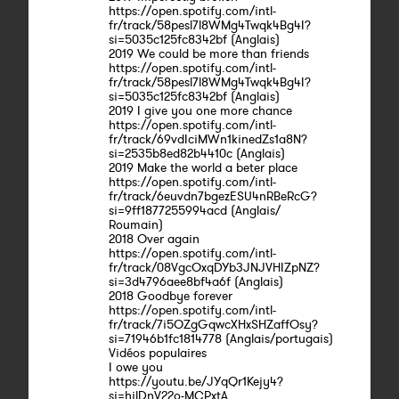
https://open.spotify.com/intl-
fr/track/58pesl7l8WMg4Twqk4Bg4I?
si=5035c125fc8342bf (Anglais)
2019 We could be more than friends
https://open.spotify.com/intl-
fr/track/58pesl7l8WMg4Twqk4Bg4I?
si=5035c125fc8342bf (Anglais)
2019 I give you one more chance
https://open.spotify.com/intl-
fr/track/69vdIciMWn1kinedZs1a8N?
si=2535b8ed82b4410c (Anglais)
2019 Make the world a beter place
https://open.spotify.com/intl-
fr/track/6euvdn7bgezESU4nRBeRcG?
si=9ff1877255994acd (Anglais/
Roumain)
2018 Over again
https://open.spotify.com/intl-
fr/track/08VgcOxqDYb3JNJVHIZpNZ?
si=3d4796aee8bf4a6f (Anglais)
2018 Goodbye forever
https://open.spotify.com/intl-
fr/track/7i5OZgGqwcXHxSHZaffOsy?
si=71946b1fc1814778 (Anglais/portugais)
Vidéos populaires
I owe you
https://youtu.be/JYqQr1Kejy4?
si=hilDnV22o-MCPxtA