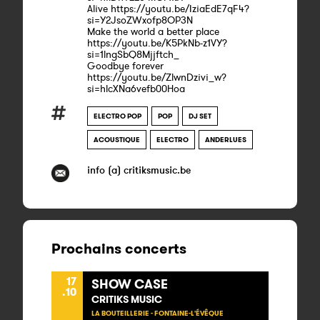
Alive https://youtu.be/IziaEdE7qF4?
si=Y2JsoZWxofp8OP3N
Make the world a better place
https://youtu.be/K5PkNb-z1VY?
si=1lngSbQ8Mjjftch_
Goodbye forever
https://youtu.be/ZlwnDzivi_w?
si=hlcXNa6vefb00Hoa
ELECTRO POP
POP
DJ SET
ACOUSTIQUE
ELECTRO
ANDERLUES
info (a) critiksmusic.be
Prochains concerts
17
SHOW CASE
.10
CRITIKS MUSIC
LA BOUTEILLERIE - FONTAINE-L'ÉVÊQUE