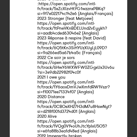
:https://open.spotify.com/intl-
fr/track/5xZcXIzvHtYG1wzznxPBKq?
si=9f7e022174c142e6 (Anglais/Français)
2023 Stronger (feat Metjoew)
https://open.spotify.com/intl-
fr/track/1tPneVKnBDELUnd2vEyykh?
si=aadb4cded63046e2 (Anglais)
2023 Réponse à respire (feat David)
https://open.spotify.com/intl-
fr/track/6Q5tKn3SiHYUzXUyLjL09D?
si=9a266ed5a67b4a5c (Français)
2022 Ce soir je sors
https://open.spotify.com/intl-
fr/track/6HwY6WXWFW0ZGgxUx3Uv6u
?si=3e9db22982f04c0f
2021 I owe you
https://open.spotify.com/intl-
fr/track/1Y6aoxDmVJwXmfdRW1Vszr?
si=f10071ee71334f07 (Anglais)
2020 Distance
https://open.spotify.com/intl-
fr/track/0CBOeXH27H3dM7u8HswNyt?
si=d218f001d3724d01 (Anglais)
2020 Alive
https://open.spotify.com/intl-
fr/track/1VQg0V14oUhJtcYpIxU5O5?
si=e6fa88b3ea1d48ed (Anglais)
2019 Imperectly broken