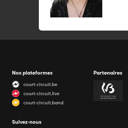
Nos plateformes
Partenaires
court-circuit.be
court-circuit.live
court-circuit.band
Suivez-nous