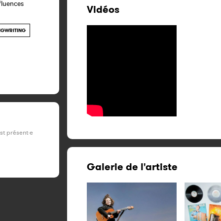
fluences
Vidéos
GWRITING
est présent·e
Galerie de l'artiste