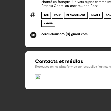
chanté en français. Univers ayant comme in
Francis Cabrel ou encore Joan Baez.
POP
FOLK
FRANCOPHONE
SINGER
SON
NAMUR
coralielouispro (a) gmail.com
Contacts et médias
Retrouvez ici les plateformes sur lesquelles l'artiste 