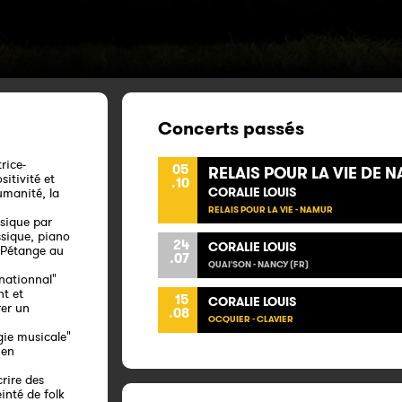
Concerts passés
rice-
05
RELAIS POUR LA VIE DE 
sitivité et
.10
CORALIE LOUIS
umanité, la
RELAIS POUR LA VIE - NAMUR
usique par
ssique, piano
24
CORALIE LOUIS
 Pétange au
.07
QUAI'SON - NANCY (FR)
rnationnal"
nt et
15
CORALIE LOUIS
rer un
.08
OCQUIER - CLAVIER
gie musicale"
 en
crire des
inté de folk