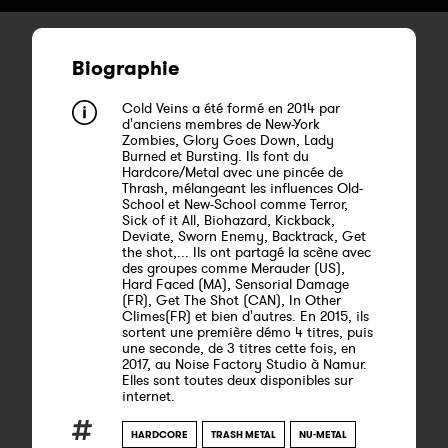
Biographie
Cold Veins a été formé en 2014 par
d'anciens membres de New-York
Zombies, Glory Goes Down, Lady
Burned et Bursting. Ils font du
Hardcore/Metal avec une pincée de
Thrash, mélangeant les influences Old-
School et New-School comme Terror,
Sick of it All, Biohazard, Kickback,
Deviate, Sworn Enemy, Backtrack, Get
the shot,... Ils ont partagé la scène avec
des groupes comme Merauder (US),
Hard Faced (MA), Sensorial Damage
(FR), Get The Shot (CAN), In Other
Climes(FR) et bien d'autres. En 2015, ils
sortent une première démo 4 titres, puis
une seconde, de 3 titres cette fois, en
2017, au Noise Factory Studio à Namur.
Elles sont toutes deux disponibles sur
internet.
HARDCORE
TRASH METAL
NU-METAL