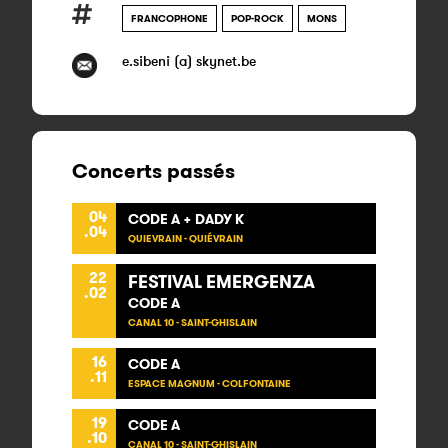
FRANCOPHONE
POP-ROCK
MONS
e.sibeni (a) skynet.be
Concerts passés
04
CODE A + DADY K
.04
QUIEVRAIN - QUIÉVRAIN
22
FESTIVAL EMERGENZA
.02
CODE A
CANAL 10 - SAINT-GHISLAIN
16
CODE A
.11
ESPACE MAGNUM - COLFONTAINE
19
CODE A
.10
CANAL 10 - SAINT-GHISLAIN