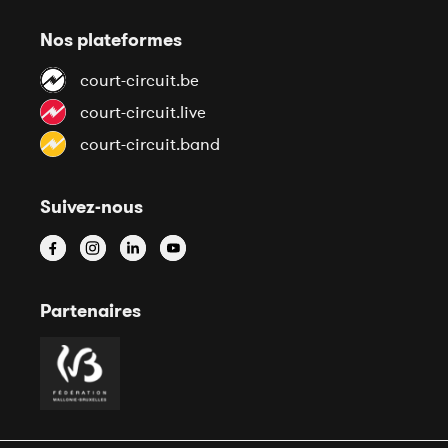
Nos plateformes
court-circuit.be
court-circuit.live
court-circuit.band
Suivez-nous
Partenaires