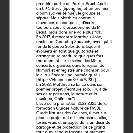
première partie de Patrick Bruel. Après
un EP 5 titres (éponyme) et un premier
album (La vérité nue), le groupe se
sépare. Mais Matthieu continue
d'avancer, de composer, d'écrire,
toujours sous le pseudonyme de Mr
Beast, mais dans une voie plus folk.
En 2017, il rencontre Matthieu Jolie,
ancien de Camping Sauvach, avec qui il
fonde le goupe Solex dans lequel il
évoluera en tant que guitariste et
arrangeur, se produira quelques fois
(notamment sur la scène des Micro-
concerts organisés dans la région de
Namur) et enregistre une chanson pour
le clip « Encore une journée grise »
(https://vimeo.com/275579934).
En 2022, Matthieu se lance dans son
premier projet d'écriture solo. Fruit de
ses deux passions, la nature et la
musique, Chêne naît.
Élevè de la promotion 2022-2023 de la
formation Guides Nature de l'ASBL
Guide Natures des Collines, il met sur
pied ce projet qui allie chansons folks,
textes vrais et engagés dans un désir de
partage et de protection de ce grand
tout duquel nous faisons intimement