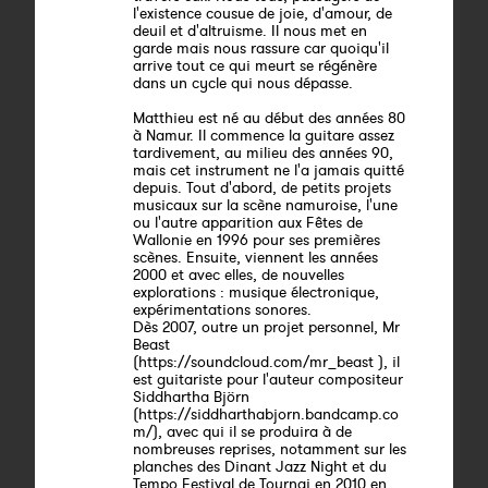
l'existence cousue de joie, d'amour, de
deuil et d'altruisme. Il nous met en
garde mais nous rassure car quoiqu'il
arrive tout ce qui meurt se régénère
dans un cycle qui nous dépasse.
Matthieu est né au début des années 80
à Namur. Il commence la guitare assez
tardivement, au milieu des années 90,
mais cet instrument ne l'a jamais quitté
depuis. Tout d'abord, de petits projets
musicaux sur la scène namuroise, l'une
ou l'autre apparition aux Fêtes de
Wallonie en 1996 pour ses premières
scènes. Ensuite, viennent les années
2000 et avec elles, de nouvelles
explorations : musique électronique,
expérimentations sonores.
Dès 2007, outre un projet personnel, Mr
Beast
(https://soundcloud.com/mr_beast ), il
est guitariste pour l'auteur compositeur
Siddhartha Björn
(https://siddharthabjorn.bandcamp.co
m/), avec qui il se produira à de
nombreuses reprises, notamment sur les
planches des Dinant Jazz Night et du
Tempo Festival de Tournai en 2010 en