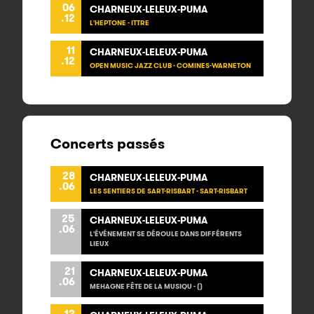
06
CHARNEUX-LELEUX-PUMA
.12
L'HEPTONE - ITTRE
11
CHARNEUX-LELEUX-PUMA
.12
OPEN MUSIC JAZZ CLUB - COMINES-WARNETON
Concerts passés
28
CHARNEUX-LELEUX-PUMA
.06
LES SENTIERS DE SART-RISBART - SART-RISBART
25
CHARNEUX-LELEUX-PUMA
.06
L'ÉVÉNEMENT SE DÉROULE DANS DIFFÉRENTS
LIEUX
21
CHARNEUX-LELEUX-PUMA
.06
MEHAGNE FÊTE DE LA MUSIQU - ()
12