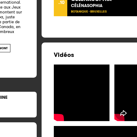
ternational.
.10
CÉLÉNASOPHIA
ze aux Jeux
 montent sur
BOTANIQUE - BRUXELLES
a, juste
e partie de
 Canada, en
nombreux
IMONT
Vidéos
HINE