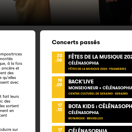
Concerts passés
ompositrices
20
FÊTES DE LA MUSIQUE 20
norités
.06
CÉLÉNASOPHIA
ue, à la fois
sincère et
FÊTES DE LA MUSIQUE 2026 - FRAMERIES
rent des
 qu'elles
19
BACK'LIVE
ensent avec
.09
MONSEIGNEUR + CÉLÉNASOPHI
CENTRE CULTUREL DE SERAING - SERAING
 fait leurs
ic des
17
BOTA KIDS : CÉLÉNASOPH
les sortent
.10
nnent en
CÉLÉNASOPHIA
cent
BOTANIQUE - BRUXELLES
oduire sur
17
CÉLÉNASOPHIA