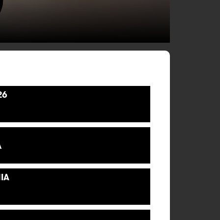
26
A
IA