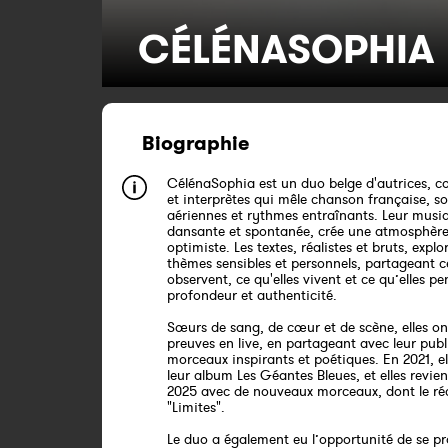
CÉLÉNASOPHIA
Biographie
CélénaSophia est un duo belge d'autrices, c
et interprètes qui mêle chanson française, so
aériennes et rythmes entraînants. Leur musiq
dansante et spontanée, crée une atmosphère 
optimiste. Les textes, réalistes et bruts, explo
thèmes sensibles et personnels, partageant ce
observent, ce qu'elles vivent et ce qu’elles p
profondeur et authenticité.
Sœurs de sang, de cœur et de scène, elles ont
preuves en live, en partageant avec leur publ
morceaux inspirants et poétiques. En 2021, el
leur album Les Géantes Bleues, et elles revie
2025 avec de nouveaux morceaux, dont le ré
"Limites".
Le duo a également eu l’opportunité de se pr