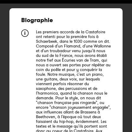
Biographie
Les premiers accords de la Castafoire
ont retenti pour la première fois à
Schaerbeek, dans le 1030 comme on dit.
Composé d'un Flamand, d'une Wallonne
et d'un troubadour venu jusqu'à nous
du sud de la France, nous avons établi
notre fief aux Écuries van de Tram, qui
nous a ouvert ses portes pour répéter au
coin du poêle et pour y conquérir la
foule. Notre musique, c'est un piano,
une guitare, deux voix, sur lesquels
viennent parfois résonner du
saxophone, des percussions et de
l'harmonica, quand la chanson nous le
demande. Pour le style, on nous dit
"chanson française pas ringarde", ou
encore "chanson joyeusement engagée",
aux influences allant de Brassens à
Beethoven, à l'époque où tout deux
faisaient du hip-hop, évidemment. Les
textes et le message qu'ils portent sont
donc au coeur de la Castafoire. Aux