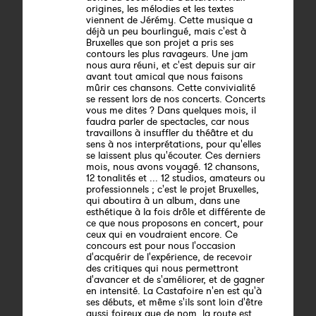
origines, les mélodies et les textes
viennent de Jérémy. Cette musique a
déjà un peu bourlingué, mais c'est à
Bruxelles que son projet a pris ses
contours les plus ravageurs. Une jam
nous aura réuni, et c'est depuis sur air
avant tout amical que nous faisons
mûrir ces chansons. Cette convivialité
se ressent lors de nos concerts. Concerts
vous me dites ? Dans quelques mois, il
faudra parler de spectacles, car nous
travaillons à insuffler du théâtre et du
sens à nos interprétations, pour qu'elles
se laissent plus qu'écouter. Ces derniers
mois, nous avons voyagé. 12 chansons,
12 tonalités et ... 12 studios, amateurs ou
professionnels ; c'est le projet Bruxelles,
qui aboutira à un album, dans une
esthétique à la fois drôle et différente de
ce que nous proposons en concert, pour
ceux qui en voudraient encore. Ce
concours est pour nous l'occasion
d'acquérir de l'expérience, de recevoir
des critiques qui nous permettront
d'avancer et de s'améliorer, et de gagner
en intensité. La Castafoire n'en est qu'à
ses débuts, et même s'ils sont loin d'être
aussi foireux que de nom, la route est