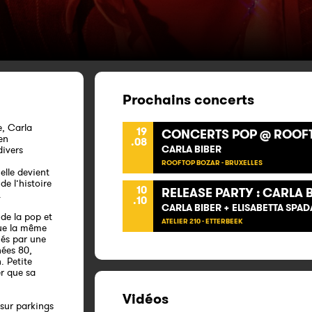
Prochains concerts
e, Carla
19
CONCERTS POP @ ROOF
en
.08
CARLA BIBER
divers
ROOFTOP BOZAR - BRUXELLES
elle devient
e l’histoire
10
RELEASE PARTY : CARLA 
.
.10
CARLA BIBER + ELISABETTA SPAD
 de la pop et
ATELIER 210 - ETTERBEEK
que la même
ués par une
nées 80,
. Petite
er que sa
Vidéos
 sur parkings