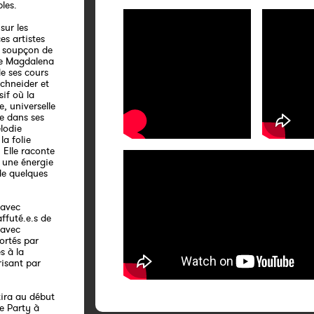
les.
sur les
es artistes
n soupçon de
de Magdalena
de ses cours
chneider et
if où la
, universelle
se dans ses
lodie
la folie
 Elle raconte
c une énergie
de quelques
 avec
affuté.e.s de
 avec
ortés par
s à la
risant par
tira au début
e Party à