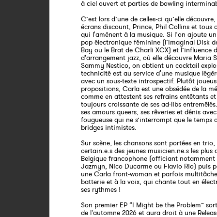
à ciel ouvert et parties de bowling interminab
C’est lors d’une de celles-ci qu’elle découvre, 
écrans discount, Prince, Phil Collins et tous c
qui l'amènent à la musique. Si l’on ajoute u
pop électronique féminine (l’Imaginal Disk 
Bay ou le Brat de Charli XCX) et l’influence 
d'arrangement jazz, où elle découvre Maria S
Sammy Nestico, on obtient un cocktail explos
technicité est au service d'une musique légère
avec un sous-texte introspectif. Plutôt joueu
propositions, Carla est une obsédée de la mé
comme en attestent ses refrains entêtants et 
toujours croissante de ses ad-libs entremêlés.
ses amours queers, ses rêveries et dénis ave
fougueuse qui ne s’interrompt que le temps 
bridges intimistes.
Sur scène, les chansons sont portées en trio,
certain.e.s des jeunes musicien.ne.s les plus 
Belgique francophone (officiant notamment
Jazmyn, Nico Ducarme ou Flavio Rio) puis p
une Carla front-woman et parfois multitâche
batterie et à la voix, qui chante tout en élect
ses rythmes !
Son premier EP “I Might be the Problem” sor
de l'automne 2026 et aura droit à une Releas