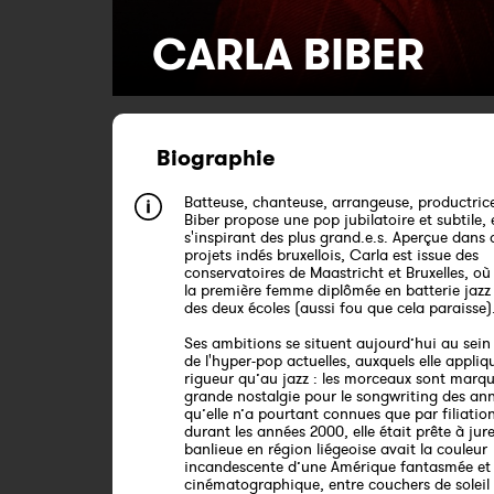
CARLA BIBER
Biographie
Batteuse, chanteuse, arrangeuse, productric
Biber propose une pop jubilatoire et subtile, 
s'inspirant des plus grand.e.s. Aperçue dans 
projets indés bruxellois, Carla est issue des
conservatoires de Maastricht et Bruxelles, où 
la première femme diplômée en batterie jazz d
des deux écoles (aussi fou que cela paraisse)
Ses ambitions se situent aujourd’hui au sein
de l'hyper-pop actuelles, auxquels elle appli
rigueur qu’au jazz : les morceaux sont marq
grande nostalgie pour le songwriting des an
qu’elle n’a pourtant connues que par filiation
durant les années 2000, elle était prête à jur
banlieue en région liégeoise avait la couleur
incandescente d’une Amérique fantasmée et
cinématographique, entre couchers de soleil