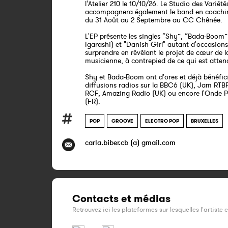
l'Atelier 210 le 10/10/26. Le Studio des Variété
accompagnera également le band en coachi
du 31 Août au 2 Septembre au CC Chênée.
L'EP présente les singles “Shy”, “Bada-Boom”
Igarashi) et "Danish Girl" autant d'occasion
surprendre en révélant le projet de cœur de l
musicienne, à contrepied de ce qui est attend
Shy et Bada-Boom ont d'ores et déjà bénéfic
diffusions radios sur la BBC6 (UK), Jam RTBF
RCF, Amazing Radio (UK) ou encore l'Onde P
(FR).
POP
GROOVE
ELECTRO POP
BRUXELLES
carla.biber.cb (a) gmail.com
Contacts et médias
Retrouvez ici les plateformes sur lesquelles l'artiste 