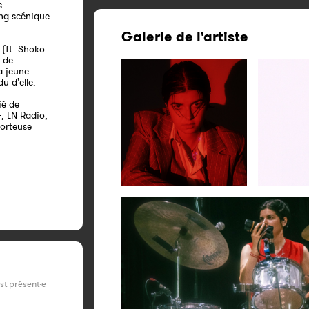
s
ng scénique
Galerie de l'artiste
 (ft. Shoko
s de
a jeune
u d'elle.
ié de
, LN Radio,
orteuse
est présent·e