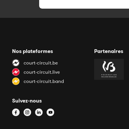
Nos plateformes
Partenaires
court-circuit.be
court-circuit.live
court-circuit.band
Suivez-nous