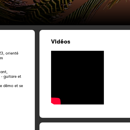
Vidéos
3, orienté
es
ant,
- guitare et
re démo et se