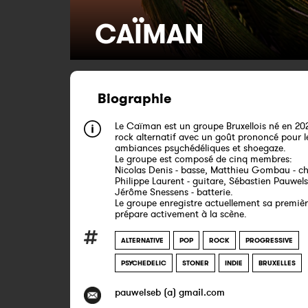
CAÏMAN
Biographie
Le Caïman est un groupe Bruxellois né en 202
rock alternatif avec un goût prononcé pour l
ambiances psychédéliques et shoegaze.
Le groupe est composé de cinq membres:
Nicolas Denis - basse, Matthieu Gombau - ch
Philippe Laurent - guitare, Sébastien Pauwels 
Jérôme Snessens - batterie.
Le groupe enregistre actuellement sa premiè
prépare activement à la scène.
ALTERNATIVE
POP
ROCK
PROGRESSIVE
PSYCHEDELIC
STONER
INDIE
BRUXELLES
pauwelseb (a) gmail.com