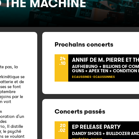
 THE MACHINE
Prochains concerts
24
ANNIF DE M. PIERRE ET T
.10
AUFHEBUNG + BILLIONS OF COM
te pas, la
GUNS + APEX TEN + CONDITION 
rkinétique se
ECAUSSINES - ECAUSSINNES
tterie et de
ses se font
septembre
joins par le
n voit
Concerts passés
am
boration d'un
 des
20
EP RELEASE PARTY
, Il distille
.02
r, le psyché
DANDY SHOES + BULLDOZER AN
ns se voulant