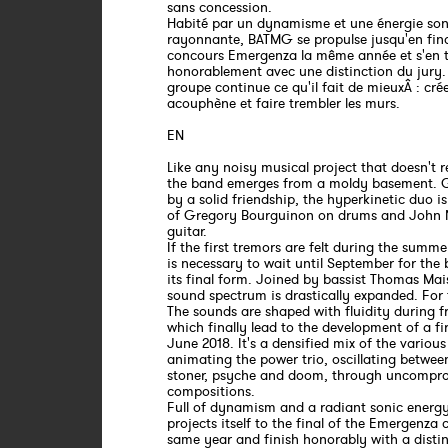
sans concession.
Habité par un dynamisme et une énergie so
rayonnante, BATMG se propulse jusqu'en fin
concours Emergenza la même année et s'en t
honorablement avec une distinction du jury.
groupe continue ce qu'il fait de mieuxÂ : cré
acouphène et faire trembler les murs.
EN
Like any noisy musical project that doesn't re
the band emerges from a moldy basement. 
by a solid friendship, the hyperkinetic duo 
of Gregory Bourguinon on drums and John
guitar.
If the first tremors are felt during the summer
is necessary to wait until September for the
its final form. Joined by bassist Thomas Mai
sound spectrum is drastically expanded. For 
The sounds are shaped with fluidity during f
which finally lead to the development of a fir
June 2018. It's a densified mix of the various
animating the power trio, oscillating betwee
stoner, psyche and doom, through uncompr
compositions.
Full of dynamism and a radiant sonic ener
projects itself to the final of the Emergenza 
same year and finish honorably with a distin