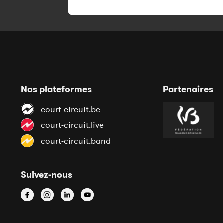
Nos plateformes
Partenaires
court-circuit.be
court-circuit.live
court-circuit.band
Suivez-nous