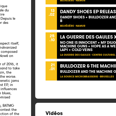
BELVÉDÈRE - NAMUR
nique
ale du
13
DANDY SHOES EP RELEAS
ire
.02
DANDY SHOES + BULLDOZER AN
 Depuis le
B
er des
BELVÉDÈRE - NAMUR
25
LA GUERRE DES GAULES X
.10
NO ONE IS INNOCENT + MY DILI
spect itself,
MACHINE GUNS + HOPE AS A WE
Galvanized
LAP1 + COLD VEINS
is composed
LA GUERRE DES GAULES - CENTRE CULTUREL 
 Nowé on
 of 2016, it
21
BULLDOZER & THE MACHI
 band to take
.01
BULLDOZER AND THE MACHINE 
sin, the
the worse.
LA SOURCE MICROBRASSERIE - BRUXELLES
renetic jams
st EP, in
 influences
n blues,
omised
gy, BATMG
contest the
Vidéos
ction of the