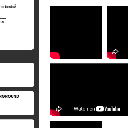
he bestsÂ :
ELS
RGROUND