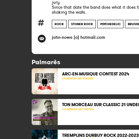
jury.
Since that date the band does what it does t
shaking the walls.
ROCK
STONER ROCK
PSYCHEDELIC
BRUSS
john-nowe (a) hotmail.com
Palmarès
ARC-EN-MUSIQUE CONTEST 2024
211 ARTISTES ONT POSTULÉ
TON MORCEAU SUR CLASSIC 21
UNDE
441 ARTISTES ONT POSTULÉ
TREMPLINS DURBUY ROCK 2022-2023