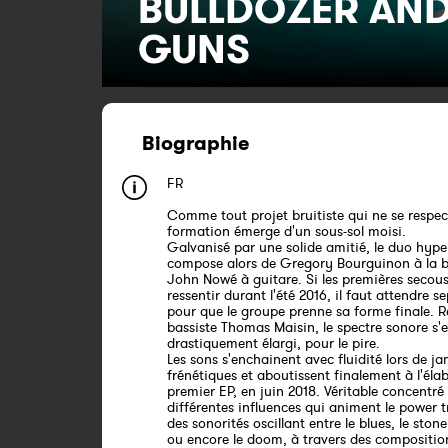
BULLDOZER AND
GUNS
Biographie
FR
Comme tout projet bruitiste qui ne se respec
formation émerge d'un sous-sol moisi.
Galvanisé par une solide amitié, le duo hype
compose alors de Gregory Bourguinon à la ba
John Nowé à guitare. Si les premières secous
ressentir durant l'été 2016, il faut attendre 
pour que le groupe prenne sa forme finale. Re
bassiste Thomas Maisin, le spectre sonore s'e
drastiquement élargi, pour le pire.
Les sons s'enchainent avec fluidité lors de j
frénétiques et aboutissent finalement à l'éla
premier EP, en juin 2018. Véritable concentré
différentes influences qui animent le power trio
des sonorités oscillant entre le blues, le stone
ou encore le doom, à travers des compositio