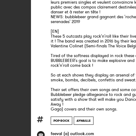
leurs premiers singles et veulent convaincre 
public avec des compos clairement destinées
danser et à rester en tête !
NEWS: bubblebeer grand gagnant des 'roche
serenades' 2019
[EN]
These 5 outcasts play rock'n'roll like their li
it ! The band was created in 2016 by their le
Valentine Colinet (Semi-finals The Voice Belg
Tired of the softness displayed in rock these
BUBBLEBEER's goal is to make explosive and
rock'n'roll come back !
So at each shows they display an arsenal of 
smoke, bombs, decibels, confettis and sweat
Their set offers their own songs and some co
Bubblebeer pledge alliegeance to rock and g
satisfy with a show that will make you Danc
Away !
Gaga) covers and their own songs.
POP-ROCK
AYWAILLE
feeval (a) outlook.com