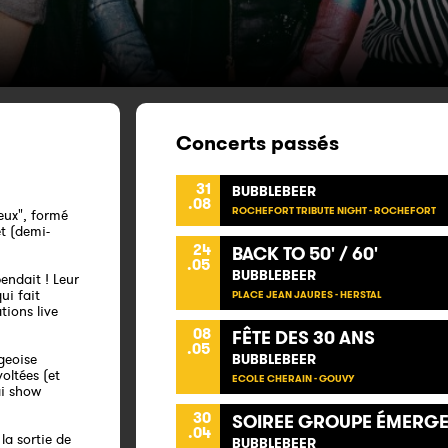
Concerts passés
31
BUBBLEBEER
.08
ROCHEFORT TRIBUTE NIGHT - ROCHEFORT
eux", formé
et (demi-
24
BACK TO 50' / 60'
.05
BUBBLEBEER
endait ! Leur
ui fait
PLACE JEAN JAURES - HERSTAL
tions live
08
FÊTE DES 30 ANS
.05
geoise
BUBBLEBEER
oltées (et
ECOLE CHERAIN - GOUVY
ai show
30
SOIREE GROUPE ÉMERG
.04
la sortie de
BUBBLEBEER