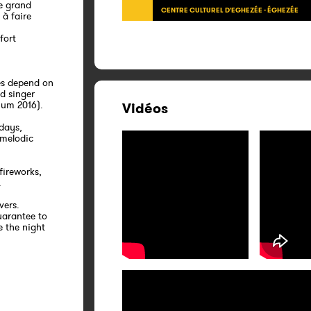
le grand
CENTRE CULTUREL D'EGHEZÉE - ÉGHEZÉE
 à faire
fort
ves depend on
ad singer
ium 2016).
Vidéos
 days,
 melodic
fireworks,
.
vers.
uarantee to
e the night