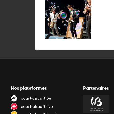
Nos plateformes
Partenaires
court-circuit.be
court-circuit.live