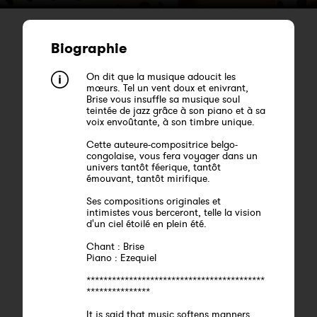
Biographie
On dit que la musique adoucit les
mœurs. Tel un vent doux et enivrant,
Brise vous insuffle sa musique soul
teintée de jazz grâce à son piano et à sa
voix envoûtante, à son timbre unique.
Cette auteure-compositrice belgo-
congolaise, vous fera voyager dans un
univers tantôt féerique, tantôt
émouvant, tantôt mirifique.
Ses compositions originales et
intimistes vous berceront, telle la vision
d'un ciel étoilé en plein été.
Chant : Brise
Piano : Ezequiel
******************************************
***************
It is said that music softens manners.