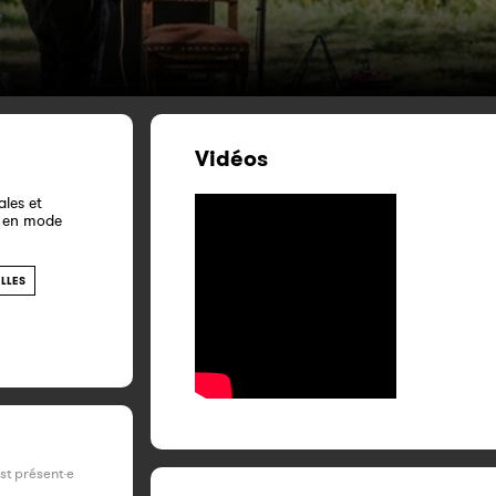
Vidéos
ales et
, en mode
LLES
est présent·e