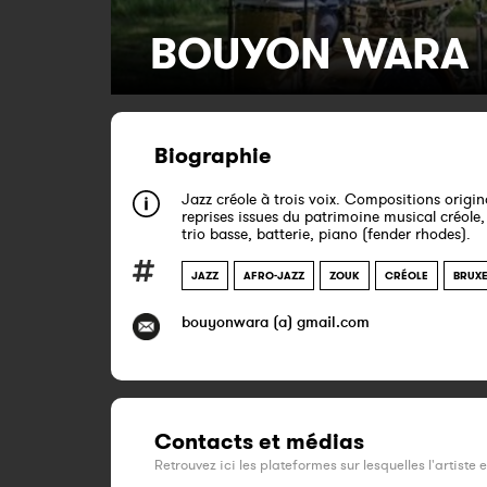
BOUYON WARA
Biographie
Jazz créole à trois voix. Compositions origin
reprises issues du patrimoine musical créole
trio basse, batterie, piano (fender rhodes).
JAZZ
AFRO-JAZZ
ZOUK
CRÉOLE
BRUXE
bouyonwara (a) gmail.com
Contacts et médias
Retrouvez ici les plateformes sur lesquelles l'artiste 