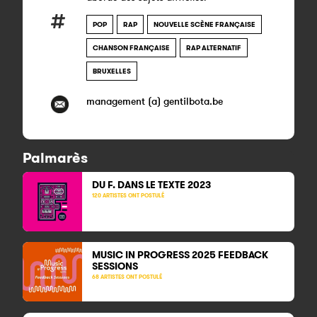
POP
RAP
NOUVELLE SCÈNE FRANÇAISE
CHANSON FRANÇAISE
RAP ALTERNATIF
BRUXELLES
management (a) gentilbota.be
Palmarès
DU F. DANS LE TEXTE 2023
120 ARTISTES ONT POSTULÉ
MUSIC IN PROGRESS 2025 FEEDBACK
SESSIONS
68 ARTISTES ONT POSTULÉ