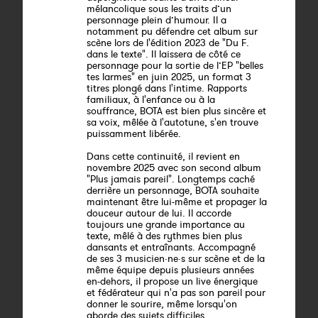
mélancolique sous les traits d’un
personnage plein d’humour. Il a
notamment pu défendre cet album sur
scène lors de l'édition 2023 de "Du F.
dans le texte". Il laissera de côté ce
personnage pour la sortie de l’EP "belles
tes larmes" en juin 2025, un format 3
titres plongé dans l'intime. Rapports
familiaux, à l'enfance ou à la
souffrance, BOTA est bien plus sincère et
sa voix, mêlée à l'autotune, s'en trouve
puissamment libérée.
Dans cette continuité, il revient en
novembre 2025 avec son second album
"Plus jamais pareil". Longtemps caché
derrière un personnage, BOTA souhaite
maintenant être lui-même et propager la
douceur autour de lui. Il accorde
toujours une grande importance au
texte, mêlé à des rythmes bien plus
dansants et entraînants. Accompagné
de ses 3 musicien·ne·s sur scène et de la
même équipe depuis plusieurs années
en-dehors, il propose un live énergique
et fédérateur qui n'a pas son pareil pour
donner le sourire, même lorsqu'on
aborde des sujets difficiles.