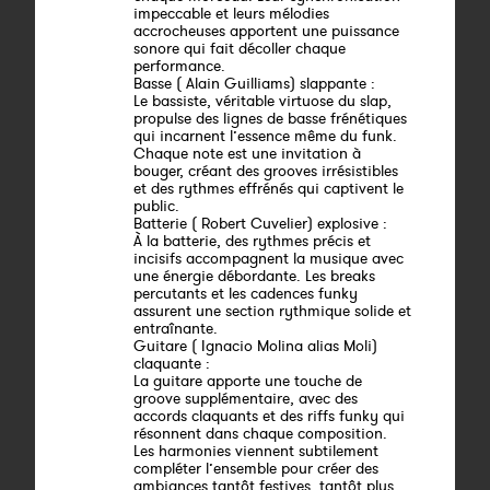
impeccable et leurs mélodies
accrocheuses apportent une puissance
sonore qui fait décoller chaque
performance.
Basse ( Alain Guilliams) slappante :
Le bassiste, véritable virtuose du slap,
propulse des lignes de basse frénétiques
qui incarnent l’essence même du funk.
Chaque note est une invitation à
bouger, créant des grooves irrésistibles
et des rythmes effrénés qui captivent le
public.
Batterie ( Robert Cuvelier) explosive :
À la batterie, des rythmes précis et
incisifs accompagnent la musique avec
une énergie débordante. Les breaks
percutants et les cadences funky
assurent une section rythmique solide et
entraînante.
Guitare ( Ignacio Molina alias Moli)
claquante :
La guitare apporte une touche de
groove supplémentaire, avec des
accords claquants et des riffs funky qui
résonnent dans chaque composition.
Les harmonies viennent subtilement
compléter l’ensemble pour créer des
ambiances tantôt festives, tantôt plus