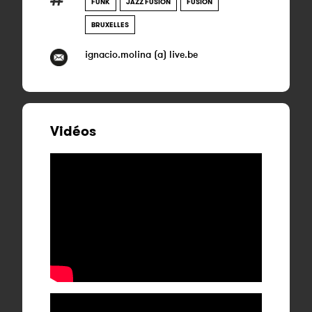
FUNK
JAZZ FUSION
FUSION
BRUXELLES
ignacio.molina (a) live.be
Vidéos