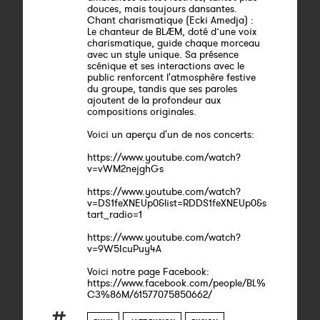
douces, mais toujours dansantes.
Chant charismatique (Ecki Amedja) :
Le chanteur de BLÆM, doté d’une voix
charismatique, guide chaque morceau
avec un style unique. Sa présence
scénique et ses interactions avec le
public renforcent l'atmosphère festive
du groupe, tandis que ses paroles
ajoutent de la profondeur aux
compositions originales.
Voici un aperçu d'un de nos concerts:
https://www.youtube.com/watch?
v=vWM2nejghGs
https://www.youtube.com/watch?
v=DS1feXNEUp0&list=RDDS1feXNEUp0&s
tart_radio=1
https://www.youtube.com/watch?
v=9W5IcuPuy4A
Voici notre page Facebook:
https://www.facebook.com/people/BL%
C3%86M/61577075850662/