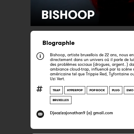
BISHOOP
Biographie
Bishoop, artiste bruxellois de 22 ans, nous en
directement dans un univers où il parle de lu
des problèmes sociaux (drogues, argent..) d
ambiance cloud-trap, influencé par la scène 
américaine tel que Trippie Red, Tyfontaine ou
Uzi Vert.
TRAP
HYPERPOP
POP ROCK
PLUG
EMO
BRUXELLES
Djeazizajonathan9 (a) gmail.com