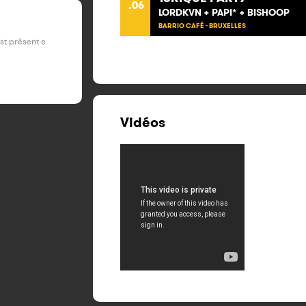
.06
LORDKVN + PAPI* + BISHOOP
BARRIO CAFÉ - BRUXELLES
est présent·e
Vidéos