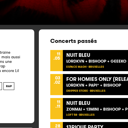
Concerts passés
traine
11
NUIT BLEU
i mais aussi
.05
LORDKVN + BISHOOP + GEEEKO
ans une
rap
ESPACE MAGH - BRUXELLES
 encore Lil
03
FOR HOMIES ONLY (RELE
.02
LORDKVN + PAPI* + BISHOOP
RAP
DRIPPER STORE - BRUXELLES
11
NUIT BLEU
.11
ZONMAI + 13MINI + BISHOOP + 
LOFT 58 - BRUXELLES
28
13RIQUE PARTY