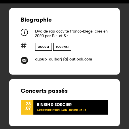
Biographie
Dvo de rap occvlte franco-blege, crée en
2020 par B.:. et S.:.
OCCULT
TOURNAI
ayoub_oulbarj (a) outlook.com
Concerts passés
23
BINBIN & SORCIER
.07
ARTIFOIRE D'HOLLAIN - BRUNEHAUT