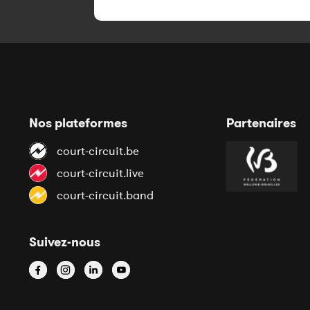
Nos plateformes
Partenaires
court-circuit.be
court-circuit.live
court-circuit.band
Suivez-nous