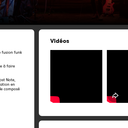
Vidéos
 fusion funk
e à faire
ost Note,
sation en
ble composé