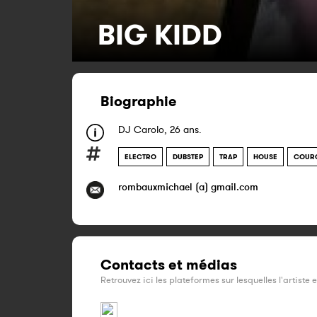
BIG KIDD
Biographie
DJ Carolo, 26 ans.
ELECTRO
DUBSTEP
TRAP
HOUSE
COURC
rombauxmichael (a) gmail.com
Contacts et médias
Retrouvez ici les plateformes sur lesquelles l'artiste 