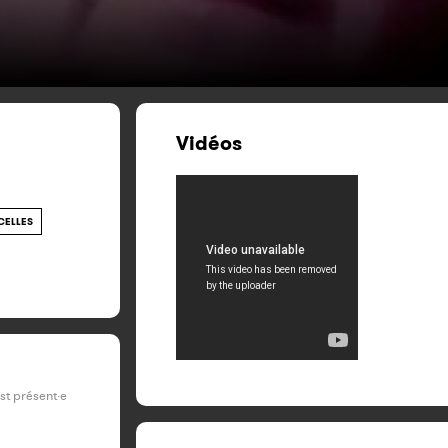
Vidéos
ELLES
est présent·e