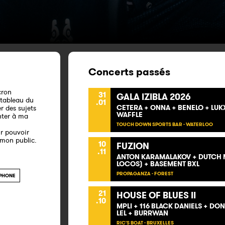
Concerts passés
cron
31
GALA IZIBLA 2026
 tableau du
.01
CETERA + ONNA + BENELO + LUK
r des sujets
WAFFLE
nter à ma
TOUCH DOWN SPORTS BAR - WATERLOO
r pouvoir
 mon public.
10
FUZION
.11
ANTON KARAMALAKOV + DUTCH M
LOCOS) + BASEMENT BXL
PROPAGANZA - FOREST
PHONE
21
HOUSE OF BLUES II
.10
MPLI + 116 BLACK DANIELS + DO
LEL + BURRWAN
RIC'S BOAT - BRUXELLES