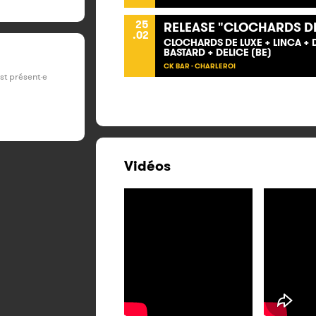
25
RELEASE "CLOCHARDS DE
.02
CLOCHARDS DE LUXE + LINCA + 
BASTARD + DELICE (BE)
CK BAR - CHARLEROI
est présent·e
Vidéos