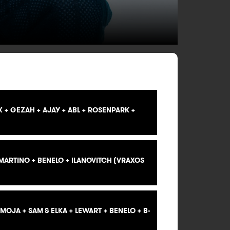
X + GEZAH + AJAY + ABL + ROSENPARK +
ARTINO + BENELO + ILANOVITCH (VRAXOS
NMOJA + SAM & ELKA + LEWART + BENELO + B-