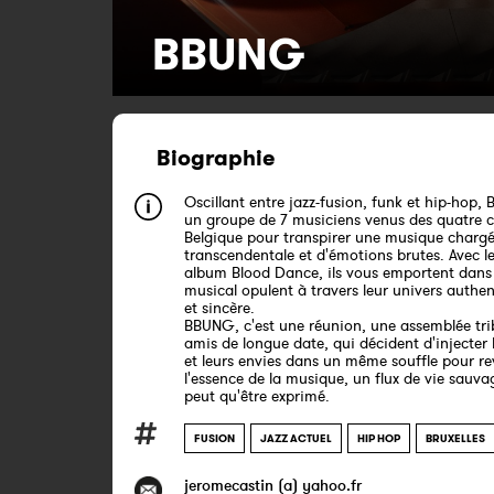
BBUNG
Biographie
Oscillant entre jazz-fusion, funk et hip-hop,
un groupe de 7 musiciens venus des quatre c
Belgique pour transpirer une musique chargé
transcendentale et d'émotions brutes. Avec l
album Blood Dance, ils vous emportent dan
musical opulent à travers leur univers authen
et sincère.
BBUNG, c'est une réunion, une assemblée tri
amis de longue date, qui décident d'injecter 
et leurs envies dans un même souffle pour re
l'essence de la musique, un flux de vie sauva
peut qu'être exprimé.
FUSION
JAZZ ACTUEL
HIP HOP
BRUXELLES
jeromecastin (a) yahoo.fr