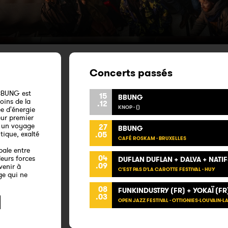
Concerts passés
 BBUNG est
15
BBUNG
oins de la
.12
KNOP - ()
e d'énergie
eur premier
s un voyage
27
BBUNG
tique, exalté
.05
CAFÉ ROSKAM - BRUXELLES
bale entre
04
leurs forces
DUFLAN DUFLAN + DALVA + NATIF
.09
venir à
C'EST PAS D'LA CAROTTE FESTIVAL - HUY
ge qui ne
08
FUNKINDUSTRY (FR) + YOKAÏ (F
.03
OPEN JAZZ FESTIVAL - OTTIGNIES-LOUVAIN-L