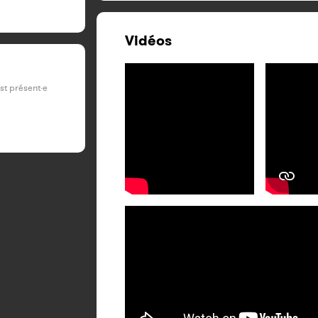
Vidéos
est présent·e