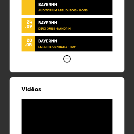
BAYERNN
AUDITORIUM ABEL DUBOIS - MONS
24
BAYERNN
.09
DEUX OURS - NANDRIN
20
BAYERNN
.05
LA PETITE CENTRALE - HUY
Vidéos