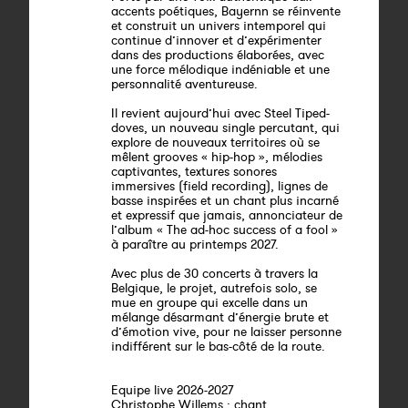
accents poétiques, Bayernn se réinvente
et construit un univers intemporel qui
continue d’innover et d’expérimenter
dans des productions élaborées, avec
une force mélodique indéniable et une
personnalité aventureuse.
Il revient aujourd’hui avec Steel Tiped-
doves, un nouveau single percutant, qui
explore de nouveaux territoires où se
mêlent grooves « hip-hop », mélodies
captivantes, textures sonores
immersives (field recording), lignes de
basse inspirées et un chant plus incarné
et expressif que jamais, annonciateur de
l’album « The ad-hoc success of a fool »
à paraître au printemps 2027.
Avec plus de 30 concerts à travers la
Belgique, le projet, autrefois solo, se
mue en groupe qui excelle dans un
mélange désarmant d’énergie brute et
d’émotion vive, pour ne laisser personne
indifférent sur le bas-côté de la route.
Equipe live 2026-2027
Christophe Willems : chant