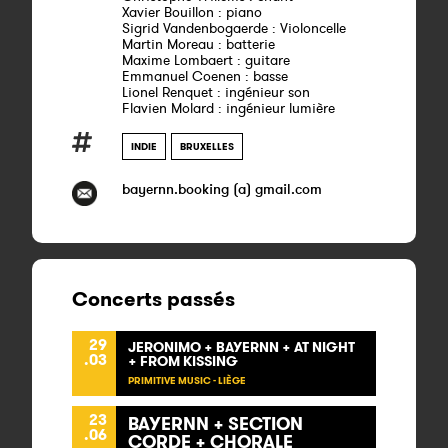
Xavier Bouillon : piano
Sigrid Vandenbogaerde : Violoncelle
Martin Moreau : batterie
Maxime Lombaert : guitare
Emmanuel Coenen : basse
Lionel Renquet : ingénieur son
Flavien Molard : ingénieur lumière
INDIE
BRUXELLES
bayernn.booking (a) gmail.com
Concerts passés
29
JERONIMO + BAYERNN + AT NIGHT
.03
+ FROM KISSING
PRIMITIVE MUSIC - LIÈGE
23
BAYERNN + SECTION
.06
CORDE + CHORALE