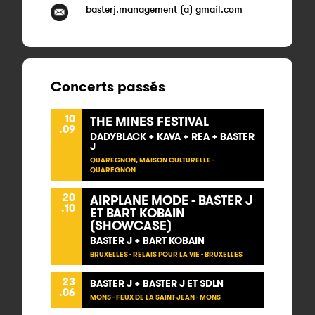
basterj.management (a) gmail.com
Concerts passés
10
THE MINES FESTIVAL
.09
DADYBLACK + KAVA + REA + BASTER
J
QUAREGNON, MAISON CULTURELLE -
QUAREGNON
20
AIRPLANE MODE - BASTER J
.10
ET BART KOBAIN
(SHOWCASE)
BASTER J + BART KOBAIN
BRUXELLES - RELAIS POUR LA VIE - BRUXELLES
23
BASTER J + BASTER J ET SDLN
.06
MONS - FEUX DE LA SAINT-JEAN - MONS