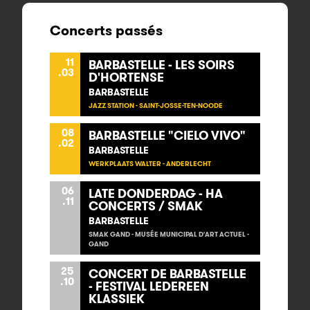
Concerts passés
11
BARBASTELLE - LES SOIRS
.03
D'HORTENSE
BARBASTELLE
JAZZ STATION - SAINT-JOSSE-TEN-NOODE
08
BARBASTELLE "CIELO VIVO"
.02
BARBASTELLE
WERKPLAATS WALTER - ANDERLECHT
06
LATE DONDERDAG - HA
.11
CONCERTS / SMAK
BARBASTELLE
SMAK GAND - MUSÉE MUNICIPAL D'ART ACTUEL -
GAND
25
CONCERT DE BARBASTELLE
.10
- FESTIVAL LEDEREEN
KLASSIEK