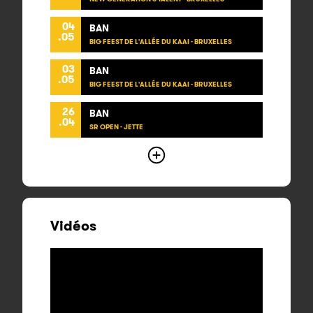
04
BAN
.05
BIG FEEST DE L'ALLÉE DU KAAI - BRUXELLES
03
BAN
.05
BIG FEEST DE L'ALLÉE DU KAAI - BRUXELLES
26
BAN
.04
SR OPEN - JETTE
Vidéos