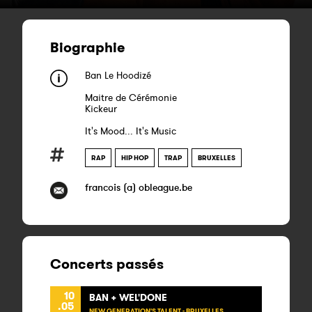
Biographie
Ban Le Hoodizé
Maitre de Cérémonie
Kickeur
It's Mood... It's Music
RAP
HIP HOP
TRAP
BRUXELLES
francois (a) obleague.be
Concerts passés
10
BAN + WEL'DONE
.05
NEW GENERATION'S TALENT - BRUXELLES