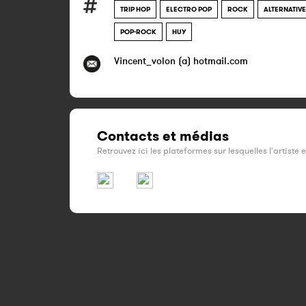
TRIP HOP
ELECTRO POP
ROCK
ALTERNATIVE
POP-ROCK
HUY
Vincent_volon (a) hotmail.com
Contacts et médias
Retrouvez ici les plateformes sur lesquelles l'artiste 