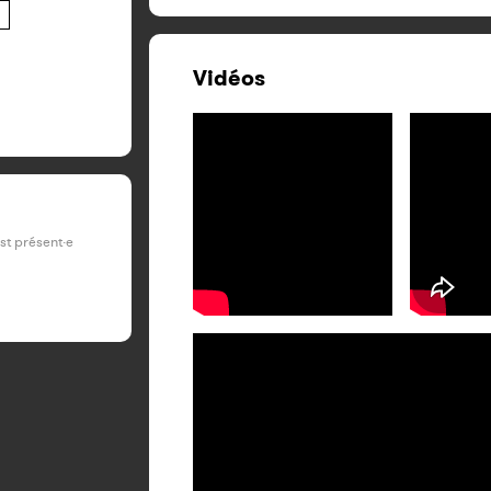
Vidéos
est présent·e