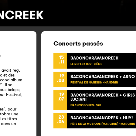
NCREEK
Concerts passés
.
15
BACONCARAVANCREEK
.11
LE REFLEKTOR - LIÈGE
 avait reçu
c et des
19
BACONCARAVANCREEK + ARNO +
second album
.08
FESTIVAL DE NANDRIN - NANDRIN
. Il se
vous belges,
19
ur Festival,
BACONCARAVANCREEK + GIRLS I
.07
LUCIANI
FRANCOFOLIES - SPA
es", pour
ctobre une
23
BACONCARAVANCREEK + HUY!
es titres
.06
c dans un
FÊTE DE LA MUSIQUE (MARCHIN) - MARCHIN