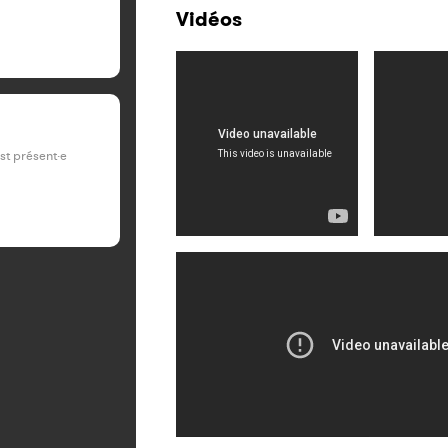
Vidéos
est présent·e