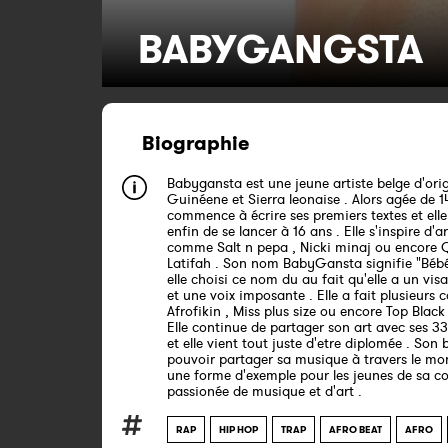
BABYGANGSTA
Biographie
Babygansta est une jeune artiste belge d'ori
Guinéene et Sierra leonaise . Alors agée de 14
commence à écrire ses premiers textes et ell
enfin de se lancer à 16 ans . Elle s'inspire d'ar
comme Salt n pepa , Nicki minaj ou encore
Latifah . Son nom BabyGansta signifie "Béb
elle choisi ce nom du au fait qu'elle a un vis
et une voix imposante . Elle a fait plusieurs 
Afrofikin , Miss plus size ou encore Top Black
Elle continue de partager son art avec ses 3
et elle vient tout juste d'etre diplomée . Son 
pouvoir partager sa musique à travers le mo
une forme d'exemple pour les jeunes de sa
passionée de musique et d'art .
RAP
HIP HOP
TRAP
AFRO BEAT
AFRO