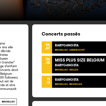
Concerts passés
gine
06
BABYGANGSTA
 ans elle
.07
BRUXELLES - ANDERLECHT
e décide
tistes
 Queen
06
MISS PLUS SIZE BELGIUM
é Ganster"
.10
BABYGANGSTA
age d'enfant
concerts dont
BRUXELLES - IXELLES
 Belgium .
300 followers
11
BABYGANGSTA
but est de
.11
BRUXELLES - BRUXELLES
nde et etre
 communauté
BRUXELLES