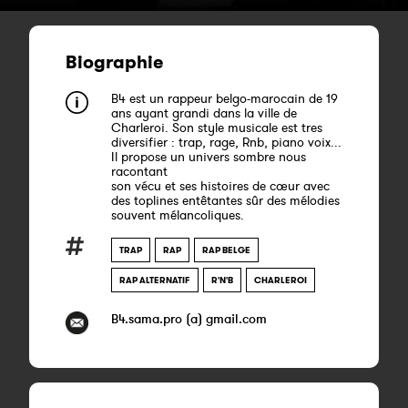
Biographie
B4 est un rappeur belgo-marocain de 19
ans ayant grandi dans la ville de
Charleroi. Son style musicale est tres
diversifier : trap, rage, Rnb, piano voix...
Il propose un univers sombre nous
racontant
son vécu et ses histoires de cœur avec
des toplines entêtantes sûr des mélodies
souvent mélancoliques.
TRAP
RAP
RAP BELGE
RAP ALTERNATIF
R'N'B
CHARLEROI
B4.sama.pro (a) gmail.com