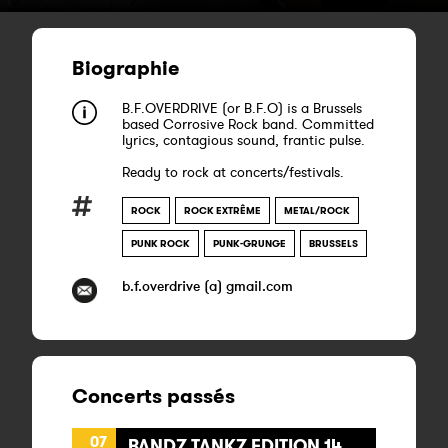
Biographie
B.F.OVERDRIVE (or B.F.O) is a Brussels
based Corrosive Rock band. Committed
lyrics, contagious sound, frantic pulse.
Ready to rock at concerts/festivals.
ROCK
ROCK EXTRÊME
METAL/ROCK
PUNK ROCK
PUNK-GRUNGE
BRUSSELS
b.f.overdrive (a) gmail.com
Concerts passés
07
BANDZ TANKZ EDITION 14