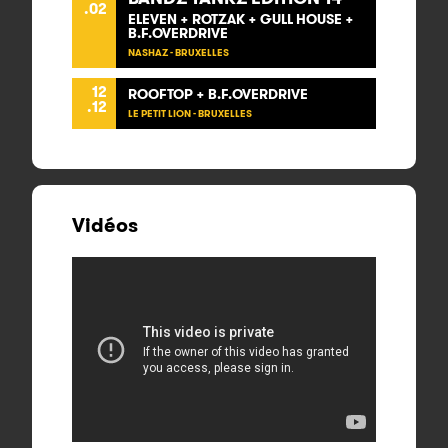
.02
ELEVEN + ROTZAK + GULL HOUSE +
B.F.OVERDRIVE
NASHAZ - BRUXELLES
12
ROOFTOP + B.F.OVERDRIVE
.12
LE PETIT LION - BRUXELLES
Vidéos