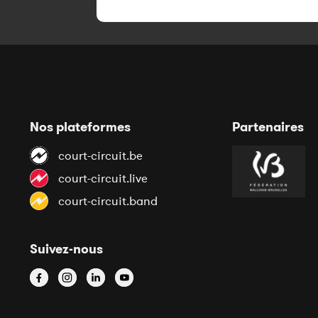
Nos plateformes
Partenaires
court-circuit.be
court-circuit.live
court-circuit.band
Suivez-nous