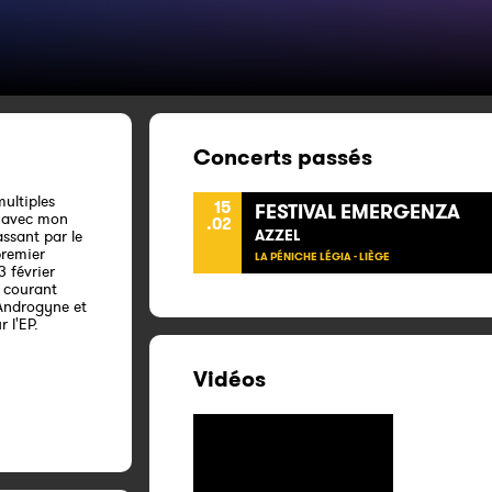
Concerts passés
multiples
15
FESTIVAL EMERGENZA
le avec mon
.02
AZZEL
assant par le
premier
LA PÉNICHE LÉGIA - LIÈGE
3 février
e courant
 Androgyne et
 l'EP.
Vidéos