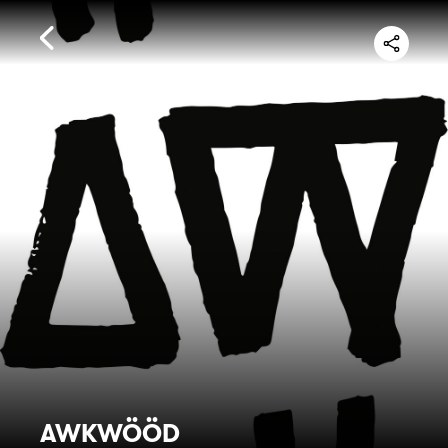
AWKWÖÖD