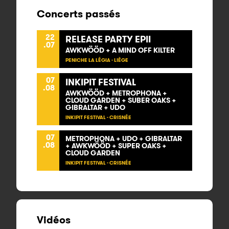
Concerts passés
22
RELEASE PARTY EPII
.07
AWKWÖÖD + A MIND OFF KILTER
PENICHE LA LÉGIA - LIÈGE
07
INKIPIT FESTIVAL
.08
AWKWÖÖD + METROPHONA +
CLOUD GARDEN + SUBER OAKS +
GIBRALTAR + UDO
INKIPIT FESTIVAL - CRISNÉE
07
METROPHONA + UDO + GIBRALTAR
.08
+ AWKWÖÖD + SUPER OAKS +
CLOUD GARDEN
INKIPIT FESTIVAL - CRISNÉE
Vidéos