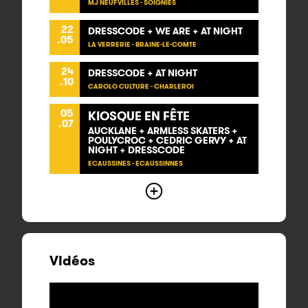
MJ NEUFVILLES - SOIGNIES
22
DRESSCODE + WE ARE + AT NIGHT
.05
LA VERRERIE - BRAINE-LE-COMTE
24
DRESSCODE + AT NIGHT
.10
CAROLO CULTURE - CHARLEROI
05
KIOSQUE EN FÊTE
.07
AUCKLANE + ARMLESS SKATERS +
POULYCROC + CEDRIC GERVY + AT
NIGHT + DRESSCODE
ECAUSSINES - ECAUSSINNES
Vidéos