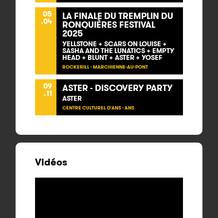
05
LA FINALE DU TREMPLIN DU
.04
RONQUIÈRES FESTIVAL
2025
YELLSTONE + SCARS ON LOUISE +
SASHA AND THE LUNATICS + EMPTY
HEAD + BLUNT + ASTER + YOSEF
ROCKERILL - MARCHIENNE-AU-PONT
09
ASTER - DISCOVERY PARTY
.11
ASTER
CENTRE CULTUREL D'ANS - ANS
Vidéos