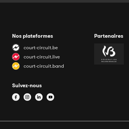
Nos plateformes
Partenaires
court-circuit.be
court-circuit.live
court-circuit.band
Suivez-nous