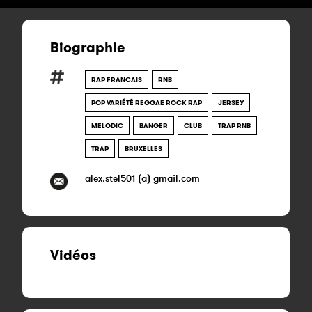
Biographie
RAP FRANCAIS
RNB
POP VARIÉTÉ REGGAE ROCK RAP
JERSEY
MELODIC
BANGER
CLUB
TRAP RNB
TRAP
BRUXELLES
alex.stel501 (a) gmail.com
Vidéos