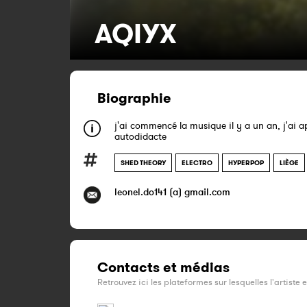
AQIYX
Biographie
j'ai commencé la musique il y a un an, j'ai a
autodidacte
SHED THEORY
ELECTRO
HYPERPOP
LIÈGE
leonel.do141 (a) gmail.com
Contacts et médias
Retrouvez ici les plateformes sur lesquelles l'artiste 