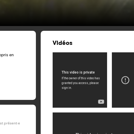
Vidéos
ppris en
est présent·e