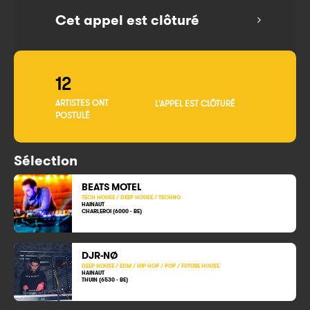
Cet appel est clôturé
12
ARTISTES ONT
L'APPEL EST CLÔTURÉ
POSTULÉ
Sélection
BEATS MOTEL
TECH HOUSE / DEEP HOUSE / TECHNO
HAINAUT
CHARLEROI (6000 - BE)
DJR-NØ
DEEP HOUSE / EDM / HIP HOP / POP / FUTURE HOUSE
HAINAUT
THUIN (6530 - BE)