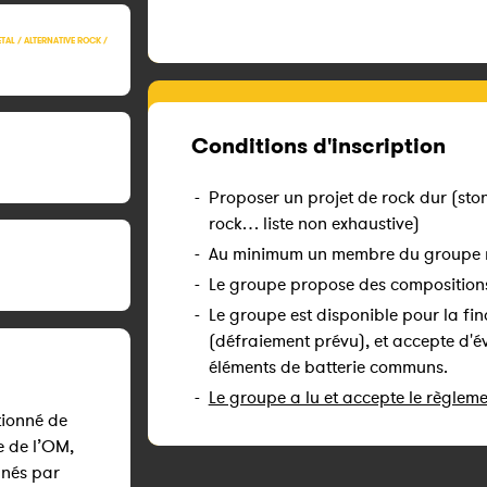
TAL / ALTERNATIVE ROCK /
Conditions d'inscription
-
Proposer un projet de rock dur (ston
rock… liste non exhaustive)
-
Au minimum un membre du groupe ré
-
Le groupe propose des compositions 
-
Le groupe est disponible pour la fina
(défraiement prévu), et accepte d'é
éléments de batterie communs.
-
Le groupe a lu et accepte le règlem
ionné de
e de l’OM,
nnés par