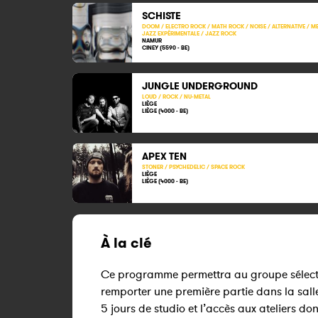
SCHISTE
DOOM / ELECTRO ROCK / MATH ROCK / NOISE / ALTERNATIVE / ME
JAZZ EXPÉRIMENTALE / JAZZ ROCK
NAMUR
CINEY (5590 - BE)
JUNGLE UNDERGROUND
LOUD / ROCK / NU-METAL
LIÈGE
LIÈGE (4000 - BE)
APEX TEN
STONER / PSYCHEDELIC / SPACE ROCK
LIÈGE
LIÈGE (4000 - BE)
À la clé
Ce programme permettra au groupe sélect
remporter une première partie dans la sall
5 jours de studio et l’accès aux ateliers do