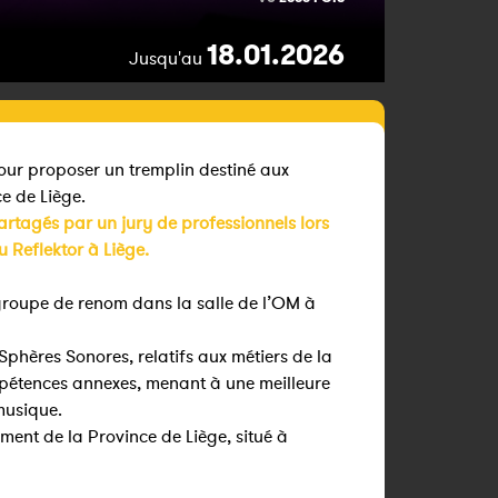
18.01.2026
Jusqu'au
our proposer un tremplin destiné aux
ce de Liège.
artagés par un jury de professionnels lors
au Reflektor à Liège.
groupe de renom dans la salle de l’OM à
Sphères Sonores, relatifs aux métiers de la
étences annexes, menant à une meilleure
musique.
ment de la Province de Liège, situé à