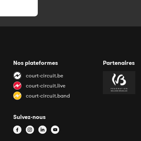
Nos plateformes
Partenaires
court-circuit.be
court-circuit.live
court-circuit.band
Suivez-nous