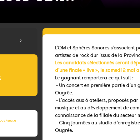
L’OM et Sphères Sonores s’associent p
artistes de rock dur issus de la Provin
Les candidats sélectionnés seront dép
d’une finale « live », le samedi 2 mai 
Le gagnant remportera ce qui suit :
É
- Un concert en première partie d’un 
Ougrée.
- L’accès aux 6 ateliers, proposés par 
musique et au développement de comp
connaissance de la filiale du secteur 
DGE / BRUTAL
- Cinq journées au studio d’enregistre
Ougrée.