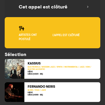
Cet appel est clôturé
14
ARTISTES ONT
L'APPEL EST CLÔTURÉ
POSTULÉ
Sélection
KASSIUS
ELECTRONICA / MODERN JAZZ / SYNTH / INSTRUMENTAL / JAZZ / IDM /
ELECTRO ACOUSTIC
LIÈGE
LIÈGE (4020 - BE)
FERNANDO NERIS
BLUES / FOLK / JAZZ
LIEGE
LIÈGE (4000 - BE)