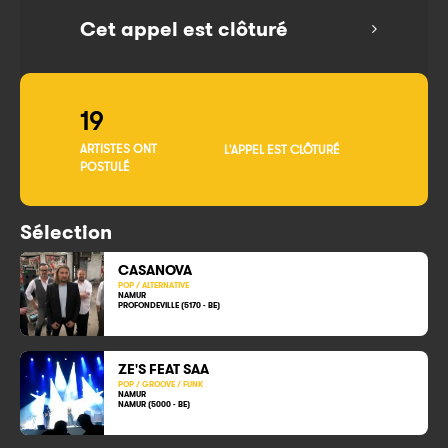
Cet appel est clôturé
19
ARTISTES ONT
L'APPEL EST CLÔTURÉ
POSTULÉ
Sélection
CASANOVA
POP / ALTERNATIVE
NAMUR
PROFONDEVILLE (5170 - BE)
ZE'S FEAT SAA
POP / GROOVE / FUNK
NAMUR
NAMUR (5000 - BE)