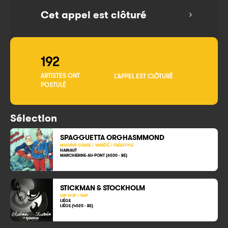
Cet appel est clôturé
192
ARTISTES ONT
L'APPEL EST CLÔTURÉ
POSTULÉ
Sélection
SPAGGUETTA ORGHASMMOND
MAUVAIS GENRE / VARIÉTÉ / FREESTYLE
HAINAUT
MARCHIENNE-AU-PONT (6030 - BE)
STICKMAN & STOCKHOLM
HIP HOP / RAP
LIÈGE
LIÈGE (4020 - BE)