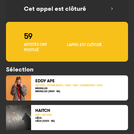
Cet appel est clôturé
59
ARTISTES ONT
L'APPEL EST CLÔTURÉ
POSTULÉ
Sélection
EDDY APE
HIP HOP / FUTURE BEATS / TRAP / RAP / ALTERNATIVE / SOUL
BRUXELLES
BRUXELLES (1000 - BE)
HAITCH
RAP / HIP HOP
LIÈGE
LIÈGE (4020 - BE)