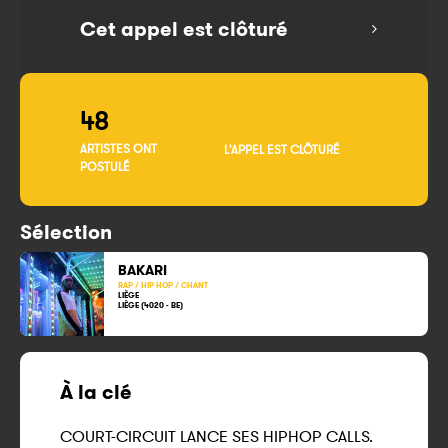
Cet appel est clôturé
48
ARTISTES ONT
L'APPEL EST CLÔTURÉ
POSTULÉ
Sélection
BAKARI
RAP / HIP HOP / CHANT
LIÈGE
LIÈGE (4020 - BE)
À la clé
COURT-CIRCUIT LANCE SES HIPHOP CALLS.