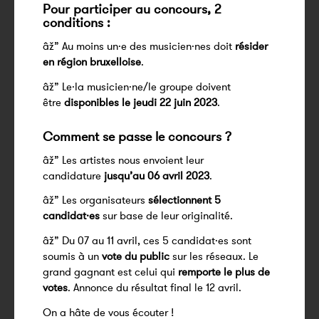
Pour participer au concours, 2
conditions :
âž” Au moins un·e des musicien·nes doit
résider
en région bruxelloise
.
âž” Le·la musicien·ne/le groupe doivent
être
disponibles le jeudi 22 juin 2023
.
Comment se passe le concours ?
âž” Les artistes nous envoient leur
candidature
jusqu’au 06 avril 2023
.
âž” Les organisateurs
sélectionnent 5
candidat·es
sur base de leur originalité.
âž” Du 07 au 11 avril, ces 5 candidat·es sont
soumis à un
vote du public
sur les réseaux. Le
grand gagnant est celui qui
remporte le plus de
votes
. Annonce du résultat final le 12 avril.
On a hâte de vous écouter !