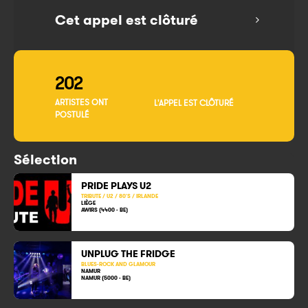
Cet appel est clôturé
202
ARTISTES ONT
L'APPEL EST CLÔTURÉ
POSTULÉ
Sélection
PRIDE PLAYS U2
TRIBUTE / U2 / 80'S / IRLANDE
LIÈGE
AWIRS (4400 - BE)
UNPLUG THE FRIDGE
BLUES-ROCK AND GLAMOUR
NAMUR
NAMUR (5000 - BE)