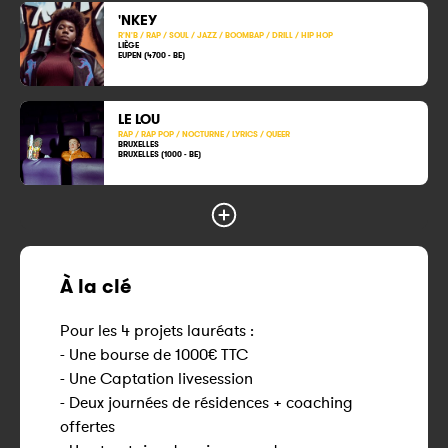
'NKEY
R'N'B / RAP / SOUL / JAZZ / BOOMBAP / DRILL / HIP HOP
LIÈGE
EUPEN (4700 - BE)
LE LOU
RAP / RAP POP / NOCTURNE / LYRICS / QUEER
BRUXELLES
BRUXELLES (1000 - BE)
À la clé
Pour les 4 projets lauréats :
- Une bourse de 1000€ TTC
- Une Captation livesession
- Deux journées de résidences + coaching
offertes