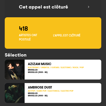
Cet appel est clôturé
418
ARTISTES ONT
L'APPEL EST CLÔTURÉ
POSTULÉ
Sélection
AZIZAM MUSIC
ELECTRONIC / ORIENTAL / GUITARS / ELECTONIC / ROCK / POP
BRUXELLES
BRUXELLES (1000 - BE)
AMBROSE DUST
ALT-POP / DARK-POP / ELECTONICA / ELECTRO POP
BRUXELLES
BRUXELLES (1000 - BE)